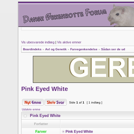
Vis ubesvarede indlæg
|
Vis aktive emner
Boardindeks
»
Avl og Genetik
»
Farvegenkendelse
»
Sådan ser de ud
Pink Eyed White
Side
1
af
1
[ 1 indlæg ]
Udskriv emne
Pink Eyed White
Forfatter
Farver
Pink Eyed White