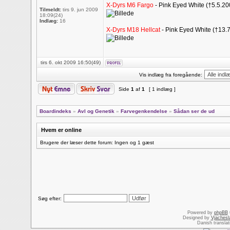
X-Dyrs M6 Fargo
- Pink Eyed White (†5.5.20
Tilmeldt:
tirs 9. jun 2009
18:09(24)
Indlæg:
16
X-Dyrs M18 Hellcat
- Pink Eyed White (†13.
tirs 6. okt 2009 16:50(49)
Vis indlæg fra foregående:
Side
1
af
1
[ 1 indlæg ]
Boardindeks
»
Avl og Genetik
»
Farvegenkendelse
»
Sådan ser de ud
Hvem er online
Brugere der læser dette forum: Ingen og 1 gæst
Søg efter:
Powered by
phpBB
Designed by
Vjachesl
Danish transla