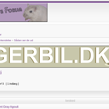
er
nkendelse
»
Sådan ser de ud
i
af
1
[ 1 indlæg ]
besked
nt Gray Agouti