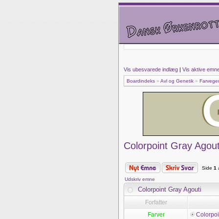
Vis ubesvarede indlæg
|
Vis aktive emn
Boardindeks
»
Avl og Genetik
»
Farvege
Colorpoint Gray Agout
Side
1
Udskriv emne
Colorpoint Gray Agouti
Forfatter
Farver
Colorpoi