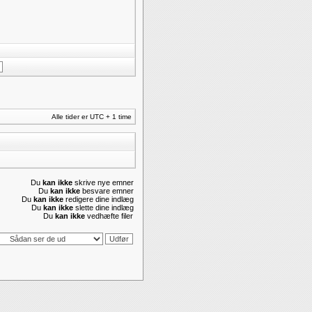
Alle tider er UTC + 1 time
Du
kan ikke
skrive nye emner
Du
kan ikke
besvare emner
Du
kan ikke
redigere dine indlæg
Du
kan ikke
slette dine indlæg
Du
kan ikke
vedhæfte filer