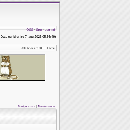
OSS
•
Søg
•
Log ind
Dato og tid er fre 7. aug 2026 05:56(49)
Alle tider er UTC + 1 time
Forrige emne
|
Næste emne