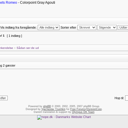
sets Romeo
- Colorpoint Gray Agouti
Vis indlæg fra foregående:
Sorter efter
af
1
[ 1 indlæg ]
nkendelse
»
Sådan ser de ud
og 2 gæster
Hop til:
Powered by
phpBB
© 2000, 2002, 2005, 2007 phpBB Group.
Designed by
Vjacheslav Trushkin
for
Free Forums
/
DivisionCore
.
Danish translation & support by
Olympus DK Team