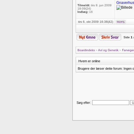
Gnaverhu
Tilmeldt:
tirs 9. jun 2009
18:09(24)
Indlæg:
16
tirs 6. okt 2009 16:38(42)
Side
1
Boardindeks
»
Avl og Genetik
»
Farvege
Hvem er online
Brugere der læser dette forum: Ingen 
Søg efter: