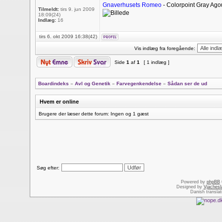
Gnaverhusets Romeo
- Colorpoint Gray Agou
Tilmeldt:
tirs 9. jun 2009
18:09(24)
Indlæg:
16
tirs 6. okt 2009 16:38(42)
Vis indlæg fra foregående:
Side
1
af
1
[ 1 indlæg ]
Boardindeks
»
Avl og Genetik
»
Farvegenkendelse
»
Sådan ser de ud
Hvem er online
Brugere der læser dette forum: Ingen og 1 gæst
Søg efter:
Powered by
phpBB
Designed by
Vjachesl
Danish transla