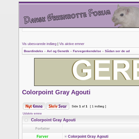
Vis ubesvarede indlæg
|
Vis aktive emner
Boardindeks
»
Avl og Genetik
»
Farvegenkendelse
»
Sådan ser de ud
Colorpoint Gray Agouti
Side
1
af
1
[ 1 indlæg ]
Udskriv emne
Colorpoint Gray Agouti
Forfatter
Farver
Colorpoint Gray Agouti