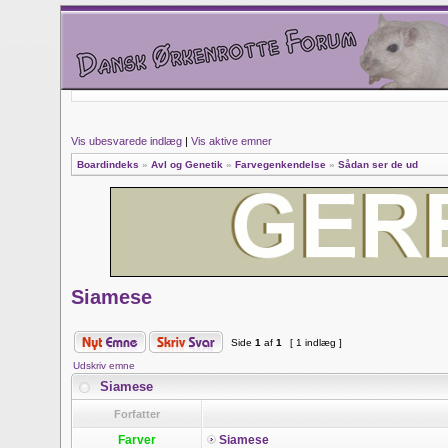
Vis ubesvarede indlæg
|
Vis aktive emner
Boardindeks
»
Avl og Genetik
»
Farvegenkendelse
»
Sådan ser de ud
Siamese
Side
1
af
1
[ 1 indlæg ]
Udskriv emne
Siamese
Forfatter
Farver
Siamese