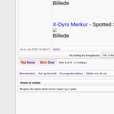
X-Dyrs Merkur
- Spotted
tirs 6. okt 2009 16:36(47)
Vis indlæg fra foregående:
Side
1
af
1
[ 1 indlæg ]
Boardindeks
»
Avl og Genetik
»
Farvegenkendelse
»
Sådan ser de ud
Hvem er online
Brugere der læser dette forum: Ingen og 1 gæst