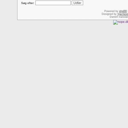
Søg efter:
Powered by
phpBB
Designed by
Vjachesl
Danish transla