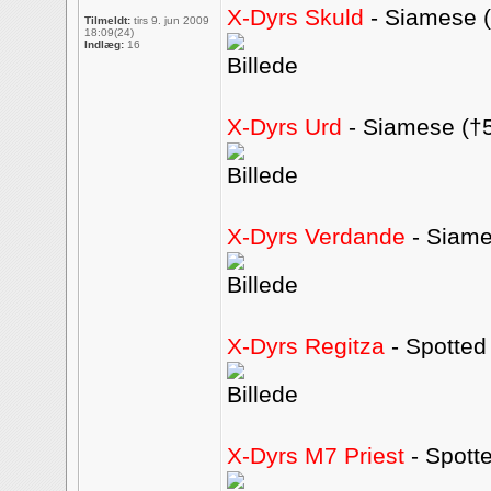
X-Dyrs Skuld
- Siamese (
Tilmeldt:
tirs 9. jun 2009
18:09(24)
Indlæg:
16
X-Dyrs Urd
- Siamese (†5
X-Dyrs Verdande
- Siame
X-Dyrs Regitza
- Spotted
X-Dyrs M7 Priest
- Spott