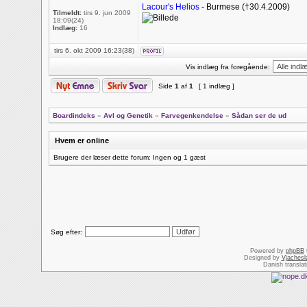
Lacour's Helios
- Burmese (†30.4.2009)
Tilmeldt:
tirs 9. jun 2009
18:09(24)
Indlæg:
16
tirs 6. okt 2009 16:23(38)
Vis indlæg fra foregående:
Side
1
af
1
[ 1 indlæg ]
Boardindeks
»
Avl og Genetik
»
Farvegenkendelse
»
Sådan ser de ud
Hvem er online
Brugere der læser dette forum: Ingen og 1 gæst
Søg efter:
Powered by
phpBB
Designed by
Vjachesl
Danish transla