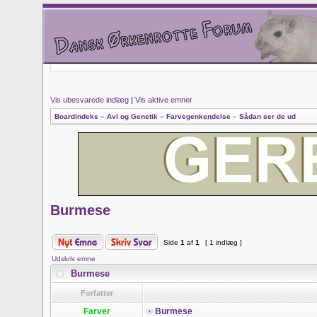
Vis ubesvarede indlæg
|
Vis aktive emner
Boardindeks
»
Avl og Genetik
»
Farvegenkendelse
»
Sådan ser de ud
Burmese
Side
1
af
1
[ 1 indlæg ]
Udskriv emne
Burmese
Forfatter
Farver
Burmese