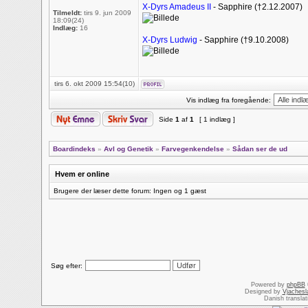
X-Dyrs Amadeus II
- Sapphire (†2.12.2007)
Tilmeldt:
tirs 9. jun 2009
18:09(24)
Indlæg:
16
X-Dyrs Ludwig
- Sapphire (†9.10.2008)
tirs 6. okt 2009 15:54(10)
Vis indlæg fra foregående:
Side
1
af
1
[ 1 indlæg ]
Boardindeks
»
Avl og Genetik
»
Farvegenkendelse
»
Sådan ser de ud
Hvem er online
Brugere der læser dette forum: Ingen og 1 gæst
Søg efter:
Powered by
phpBB
Designed by
Vjachesl
Danish transla