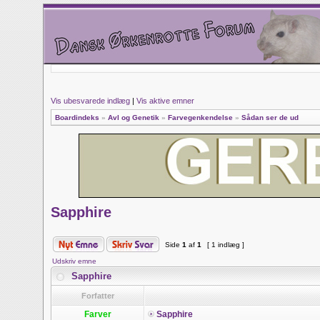
Vis ubesvarede indlæg
|
Vis aktive emner
Boardindeks
»
Avl og Genetik
»
Farvegenkendelse
»
Sådan ser de ud
Sapphire
Side
1
af
1
[ 1 indlæg ]
Udskriv emne
Sapphire
Forfatter
Farver
Sapphire