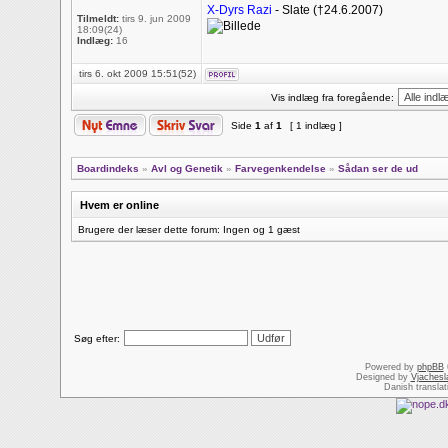
X-Dyrs Razi
- Slate (†24.6.2007)
Tilmeldt:
tirs 9. jun 2009
18:09(24)
Indlæg:
16
tirs 6. okt 2009 15:51(52)
Vis indlæg fra foregående:
Side
1
af
1
[ 1 indlæg ]
Boardindeks
»
Avl og Genetik
»
Farvegenkendelse
»
Sådan ser de ud
Hvem er online
Brugere der læser dette forum: Ingen og 1 gæst
Søg efter:
Powered by
phpBB
Designed by
Vjachesl
Danish transla