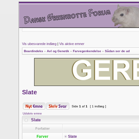
Vis ubesvarede indlæg
|
Vis aktive emner
Boardindeks
»
Avl og Genetik
»
Farvegenkendelse
»
Sådan ser de ud
Slate
Side
1
af
1
[ 1 indlæg ]
Udskriv emne
Slate
Forfatter
Farver
Slate