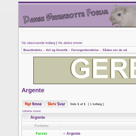
Vis ubesvarede indlæg
|
Vis aktive emner
Boardindeks
»
Avl og Genetik
»
Farvegenkendelse
»
Sådan ser de ud
Argente
Side
1
af
1
[ 1 indlæg ]
Udskriv emne
Argente
Forfatter
Farver
Argente