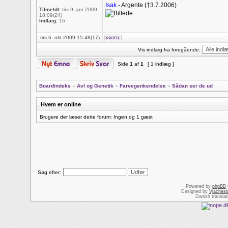
Isak
- Argente (†3.7.2006)
Tilmeldt:
tirs 9. jun 2009
18:09(24)
Indlæg:
16
tirs 6. okt 2009 15:48(17)
Vis indlæg fra foregående:
Side
1
af
1
[ 1 indlæg ]
Boardindeks
»
Avl og Genetik
»
Farvegenkendelse
»
Sådan ser de ud
Hvem er online
Brugere der læser dette forum: Ingen og 1 gæst
Søg efter:
Powered by
phpBB
Designed by
Vjachesl
Danish transla