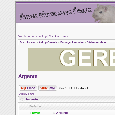
Vis ubesvarede indlæg
|
Vis aktive emner
Boardindeks
»
Avl og Genetik
»
Farvegenkendelse
»
Sådan ser de ud
Argente
Side
1
af
1
[ 1 indlæg ]
Udskriv emne
Argente
Forfatter
Farver
Argente