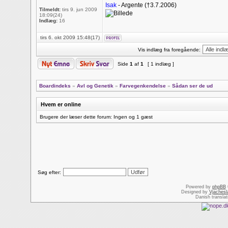
Isak
- Argente (†3.7.2006)
Tilmeldt:
tirs 9. jun 2009
18:09(24)
Indlæg:
16
tirs 6. okt 2009 15:48(17)
Vis indlæg fra foregående:
Side
1
af
1
[ 1 indlæg ]
Boardindeks
»
Avl og Genetik
»
Farvegenkendelse
»
Sådan ser de ud
Hvem er online
Brugere der læser dette forum: Ingen og 1 gæst
Søg efter:
Powered by
phpBB
Designed by
Vjachesl
Danish transla