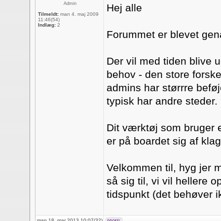
Admin
Hej alle
Tilmeldt:
man 4. maj 2009
11:46(54)
Indlæg:
2
Forummet er blevet genå
Der vil med tiden blive 
behov - den store forske
admins har størrre beføje
typisk har andre steder.
Dit værktøj som bruger 
er på boardet sig af klag
Velkommen til, hyg jer m
så sig til, vi vil heller
tidspunkt (det behøver i
man 18. mar 2013 10:07(32)