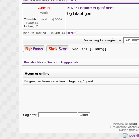
Admin
Re: Forummet genåbnet
Admin
Og lukket igen
Tilmeldt:
man 4. maj 2009
11:46(54)
Indlæg:
2
man 25. mar 2013 10:39(14)
Vis indlæg fra foregående:
Side
1
af
1
[ 2 indlæg ]
Boardindeks
»
Socialt
»
Hyggesnak
Hvem er online
Brugere der læser dette forum: Ingen og 1 gæst
Søg efter:
Powered by
phpBB
Designed by
Vjachesl
Danish transla