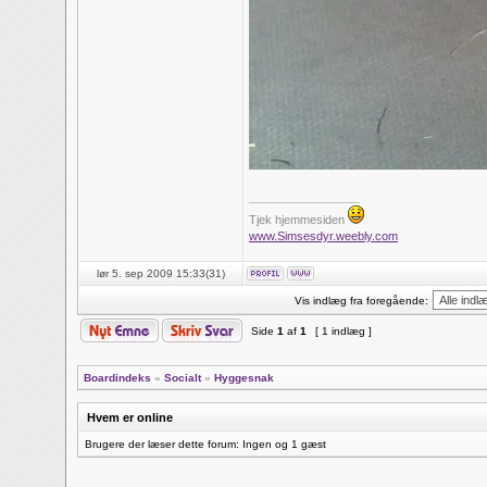
_________________
Tjek hjemmesiden
www.Simsesdyr.weebly.com
lør 5. sep 2009 15:33(31)
Vis indlæg fra foregående:
Side
1
af
1
[ 1 indlæg ]
Boardindeks
»
Socialt
»
Hyggesnak
Hvem er online
Brugere der læser dette forum: Ingen og 1 gæst