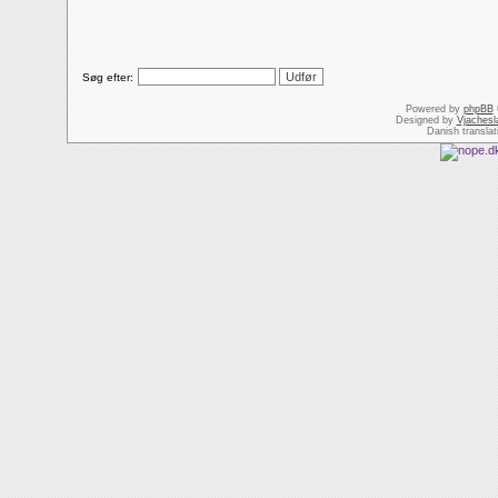
Søg efter:
Powered by
phpBB
Designed by
Vjachesl
Danish transla