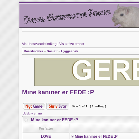
Vis ubesvarede indlæg
|
Vis aktive emner
Boardindeks
»
Socialt
»
Hyggesnak
Mine kaniner er FEDE :P
Side
1
af
1
[ 1 indlæg ]
Udskriv emne
Mine kaniner er FEDE :P
Forfatter
LOVE
Mine kaniner er FEDE :P