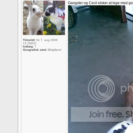
Gangster og Cecil elsker at lege med g
Tilmeldt:
fre 7. aug 2009
12:26(02)
Indlæg:
7
Geografisk sted:
Østjylland