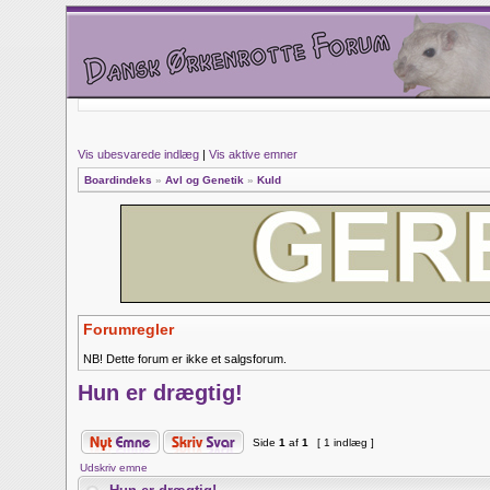
Vis ubesvarede indlæg
|
Vis aktive emner
Boardindeks
»
Avl og Genetik
»
Kuld
Forumregler
NB! Dette forum er ikke et salgsforum.
Hun er drægtig!
Side
1
af
1
[ 1 indlæg ]
Udskriv emne