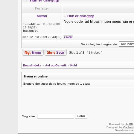
Hun er drægtig!
Forfatter
Milton
Hun er drægtig!
Nogle gode råd til pasningen mens hun er dr
Tilmeldt:
søn 11. okt 2009
19:39(37)
Indlæg:
10
man 12. okt 2009 22:43(39)
Vis indlæg fra foregående:
Side
1
af
1
[ 1 indlæg ]
Boardindeks
»
Avl og Genetik
»
Kuld
Hvem er online
Brugere der læser dette forum: Ingen og 1 gæst
Søg efter:
Powered by
phpBB
Designed by
Vjachesl
Danish transla