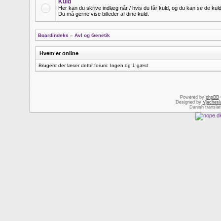
Kuld
Her kan du skrive indlæg når / hvis du får kuld, og du kan se de kuld
Du må gerne vise billeder af dine kuld.
Boardindeks
»
Avl og Genetik
Hvem er online
Brugere der læser dette forum: Ingen og 1 gæst
Powered by
phpBB
Designed by
Vjachesl
Danish transla