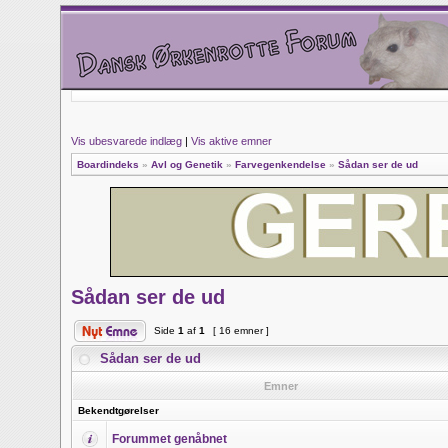
Vis ubesvarede indlæg
|
Vis aktive emner
Boardindeks
»
Avl og Genetik
»
Farvegenkendelse
»
Sådan ser de ud
Sådan ser de ud
Side
1
af
1
[ 16 emner ]
Sådan ser de ud
Emner
Bekendtgørelser
Forummet genåbnet