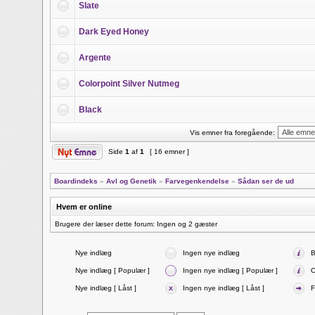
Slate
Dark Eyed Honey
Argente
Colorpoint Silver Nutmeg
Black
Vis emner fra foregående:
Side
1
af
1
[ 16 emner ]
Boardindeks
»
Avl og Genetik
»
Farvegenkendelse
»
Sådan ser de ud
Hvem er online
Brugere der læser dette forum: Ingen og 2 gæster
Nye indlæg
Ingen nye indlæg
B
Nye indlæg [ Populær ]
Ingen nye indlæg [ Populær ]
O
Nye indlæg [ Låst ]
Ingen nye indlæg [ Låst ]
F