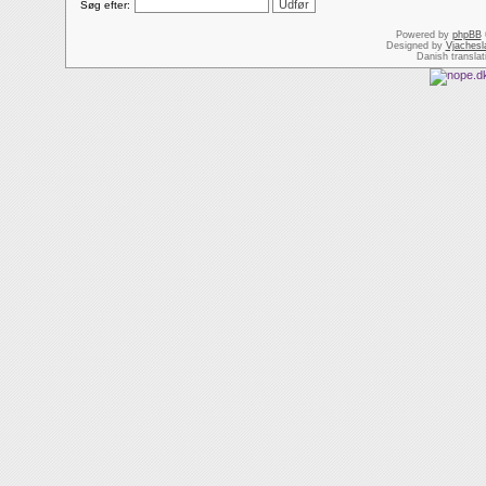
Søg efter:
Powered by
phpBB
Designed by
Vjachesl
Danish transla