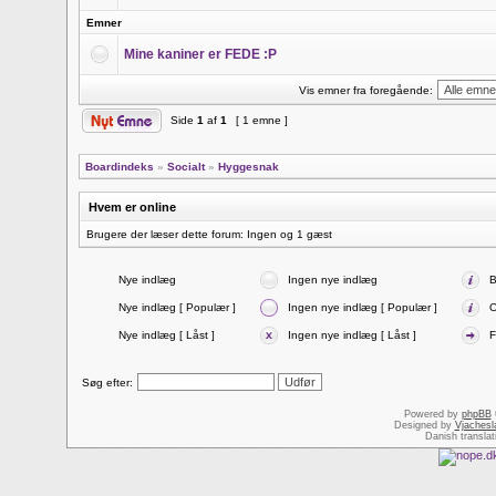
Emner
Mine kaniner er FEDE :P
Vis emner fra foregående:
Side
1
af
1
[ 1 emne ]
Boardindeks
»
Socialt
»
Hyggesnak
Hvem er online
Brugere der læser dette forum: Ingen og 1 gæst
Nye indlæg
Ingen nye indlæg
B
Nye indlæg [ Populær ]
Ingen nye indlæg [ Populær ]
O
Nye indlæg [ Låst ]
Ingen nye indlæg [ Låst ]
F
Søg efter:
Powered by
phpBB
Designed by
Vjachesl
Danish transla