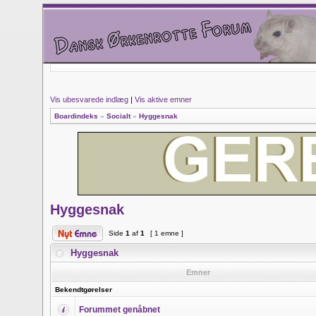
Vis ubesvarede indlæg
|
Vis aktive emner
Boardindeks
»
Socialt
»
Hyggesnak
Hyggesnak
Side
1
af
1
[ 1 emne ]
Hyggesnak
Emner
Bekendtgørelser
Forummet genåbnet