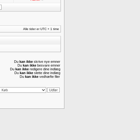
Alle tider er UTC + 1 time
Du
kan ikke
skrive nye emner
Du
kan ikke
besvare emner
Du
kan ikke
redigere dine indlæg
Du
kan ikke
slette dine indlæg
Du
kan ikke
vedhæfte filer