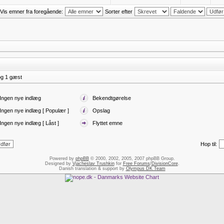
Vis emner fra foregående:
Sorter efter
]
og 1 gæst
Ingen nye indlæg
Bekendtgørelse
Ingen nye indlæg [ Populær ]
Opslag
Ingen nye indlæg [ Låst ]
Flyttet emne
Hop til:
Powered by
phpBB
© 2000, 2002, 2005, 2007 phpBB Group.
Designed by
Vjacheslav Trushkin
for
Free Forums
/
DivisionCore
.
Danish translation & support by
Olympus DK Team