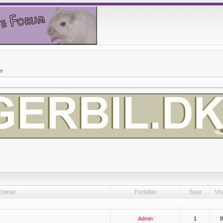
er
]
Emner
Forfatter
Svar
Vis
Admin
1
8