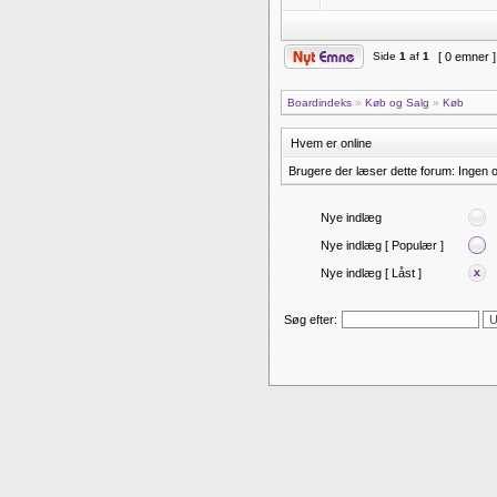
Side
1
af
1
[ 0 emner 
Boardindeks
»
Køb og Salg
»
Køb
Hvem er online
Brugere der læser dette forum: Ingen 
Nye indlæg
Nye indlæg [ Populær ]
Nye indlæg [ Låst ]
Søg efter: