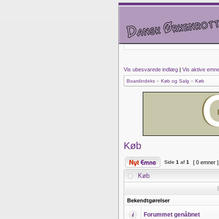
Vis ubesvarede indlæg
|
Vis aktive emn
Boardindeks
»
Køb og Salg
»
Køb
Køb
Side
1
af
1
[ 0 emner 
Køb
Bekendtgørelser
Forummet genåbnet