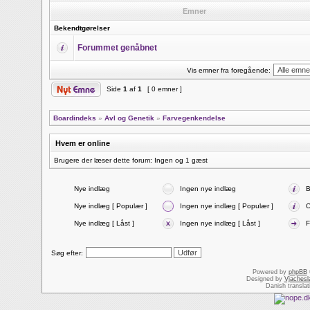
Emner
Bekendtgørelser
Forummet genåbnet
Vis emner fra foregående:
Side
1
af
1
[ 0 emner ]
Boardindeks
»
Avl og Genetik
»
Farvegenkendelse
Hvem er online
Brugere der læser dette forum: Ingen og 1 gæst
Nye indlæg
Ingen nye indlæg
B
Nye indlæg [ Populær ]
Ingen nye indlæg [ Populær ]
O
Nye indlæg [ Låst ]
Ingen nye indlæg [ Låst ]
F
Søg efter:
Powered by
phpBB
Designed by
Vjachesl
Danish transla