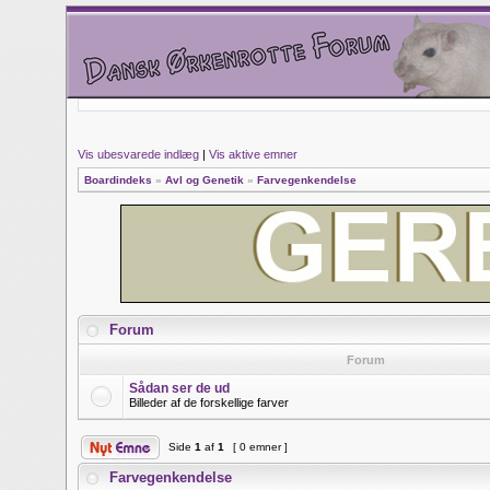
Vis ubesvarede indlæg
|
Vis aktive emner
Boardindeks
»
Avl og Genetik
»
Farvegenkendelse
Forum
Forum
Sådan ser de ud
Billeder af de forskellige farver
Side
1
af
1
[ 0 emner ]
Farvegenkendelse