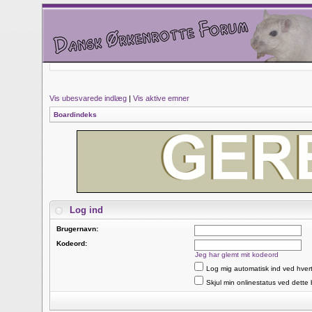
Vis ubesvarede indlæg
|
Vis aktive emner
Boardindeks
Log ind
Brugernavn:
Kodeord:
Jeg har glemt mit kodeord
Log mig automatisk ind ved hver
Skjul min onlinestatus ved dette