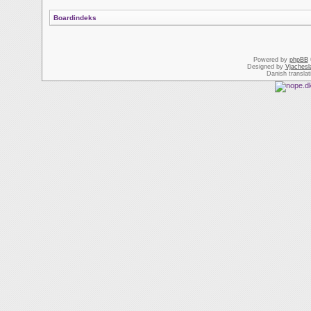
Boardindeks
Powered by
phpBB
Designed by
Vjachesl
Danish transla