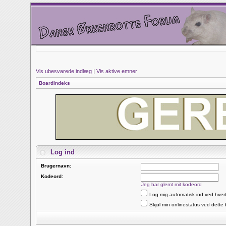
Vis ubesvarede indlæg
|
Vis aktive emner
Boardindeks
Log ind
Brugernavn:
Kodeord:
Jeg har glemt mit kodeord
Log mig automatisk ind ved hver
Skjul min onlinestatus ved dette