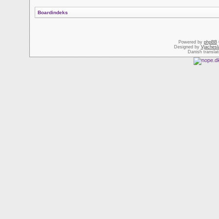
Boardindeks
Powered by
phpBB
Designed by
Vjachesl
Danish transla