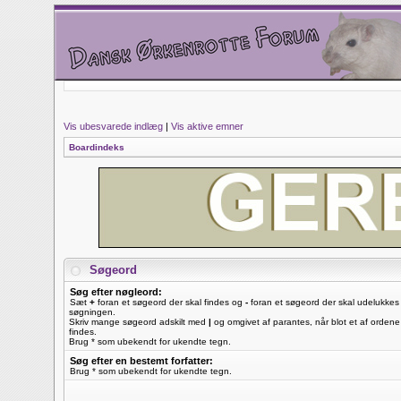
Vis ubesvarede indlæg
|
Vis aktive emner
Boardindeks
Søgeord
Søg efter nøgleord:
Sæt
+
foran et søgeord der skal findes og
-
foran et søgeord der skal udelukkes 
søgningen.
Skriv mange søgeord adskilt med
|
og omgivet af parantes, når blot et af ordene
findes.
Brug * som ubekendt for ukendte tegn.
Søg efter en bestemt forfatter:
Brug * som ubekendt for ukendte tegn.