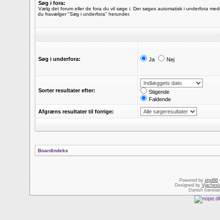
Søg i fora:
Vælg det forum eller de fora du vil søge i. Der søges automatisk i underfora me
du fravælger "Søg i underfora" herunder.
Søg i underfora:
Ja
Nej
Sorter resultater efter:
Stigende
Faldende
Afgræns resultater til forrige:
Boardindeks
Powered by
phpBB
Designed by
Vjachesl
Danish transla