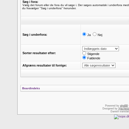
Søg i fora:
Vælg det forum eller de fora du vil søge i. Der søges automatisk i underfora me
du fravælger "Søg i underfora" herunder.
Søg i underfora:
Ja
Nej
Sorter resultater efter:
Stigende
Faldende
Afgræns resultater til forrige:
Boardindeks
Powered by
phpBB
Designed by
Vjachesl
Danish transla