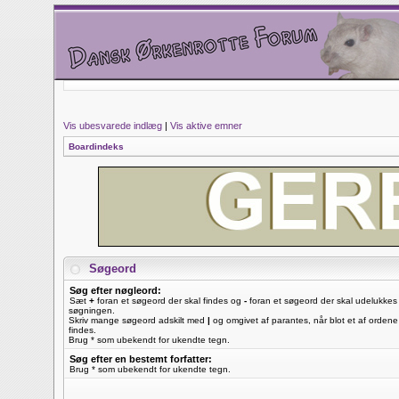
Vis ubesvarede indlæg
|
Vis aktive emner
Boardindeks
Søgeord
Søg efter nøgleord:
Sæt
+
foran et søgeord der skal findes og
-
foran et søgeord der skal udelukkes 
søgningen.
Skriv mange søgeord adskilt med
|
og omgivet af parantes, når blot et af ordene
findes.
Brug * som ubekendt for ukendte tegn.
Søg efter en bestemt forfatter:
Brug * som ubekendt for ukendte tegn.