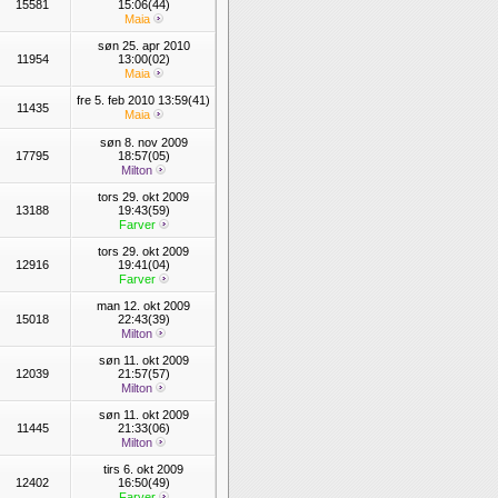
15581
15:06(44)
Maia
søn 25. apr 2010
11954
13:00(02)
Maia
fre 5. feb 2010 13:59(41)
11435
Maia
søn 8. nov 2009
17795
18:57(05)
Milton
tors 29. okt 2009
13188
19:43(59)
Farver
tors 29. okt 2009
12916
19:41(04)
Farver
man 12. okt 2009
15018
22:43(39)
Milton
søn 11. okt 2009
12039
21:57(57)
Milton
søn 11. okt 2009
11445
21:33(06)
Milton
tirs 6. okt 2009
12402
16:50(49)
Farver