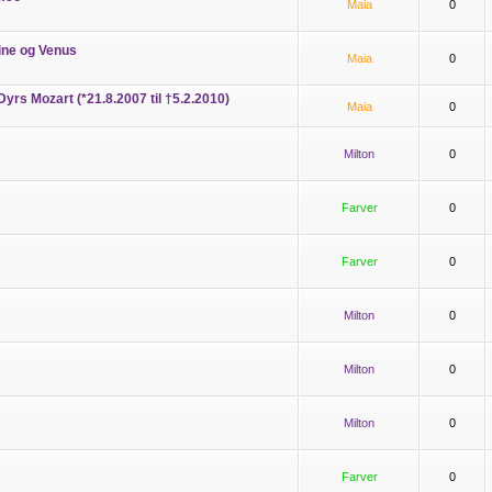
Maia
0
rine og Venus
Maia
0
yrs Mozart (*21.8.2007 til †5.2.2010)
Maia
0
Milton
0
Farver
0
Farver
0
Milton
0
Milton
0
Milton
0
Farver
0