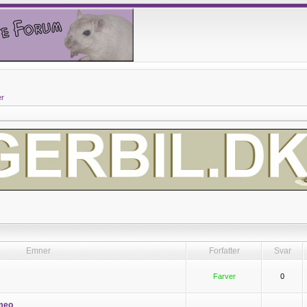
er
Emner
Forfatter
Svar
Farver
0
meo