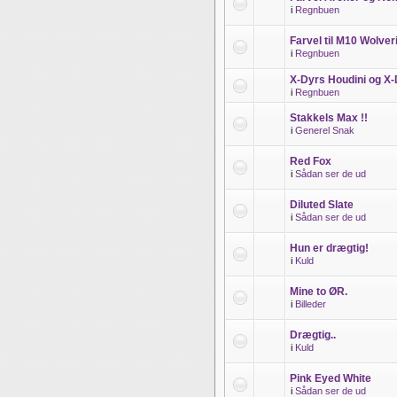
i
Regnbuen
Farvel til M10 Wolve
i
Regnbuen
X-Dyrs Houdini og X-D
i
Regnbuen
Stakkels Max !!
i
Generel Snak
Red Fox
i
Sådan ser de ud
Diluted Slate
i
Sådan ser de ud
Hun er drægtig!
i
Kuld
Mine to ØR.
i
Billeder
Drægtig..
i
Kuld
Pink Eyed White
i
Sådan ser de ud