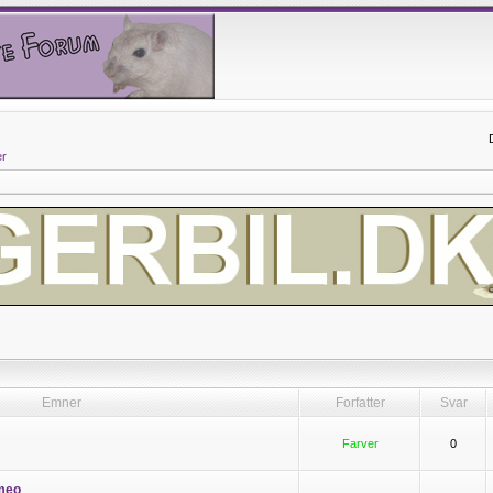
er
Emner
Forfatter
Svar
Farver
0
meo