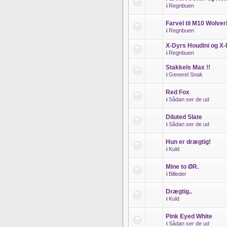
i
Regnbuen
Farvel til M10 Wolve
i
Regnbuen
X-Dyrs Houdini og X-D
i
Regnbuen
Stakkels Max !!
i
Generel Snak
Red Fox
i
Sådan ser de ud
Diluted Slate
i
Sådan ser de ud
Hun er drægtig!
i
Kuld
Mine to ØR.
i
Billeder
Drægtig..
i
Kuld
Pink Eyed White
i
Sådan ser de ud