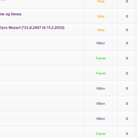
Maia
0
rine og Venus
Maia
0
yrs Mozart (*21.8.2007 til †5.2.2010)
Maia
0
Milton
0
Farver
0
Farver
0
Milton
0
Milton
0
Milton
0
Farver
0