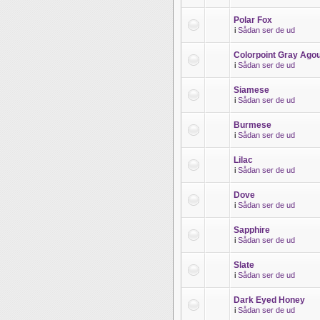
Polar Fox
i
Sådan ser de ud
Colorpoint Gray Agou
i
Sådan ser de ud
Siamese
i
Sådan ser de ud
Burmese
i
Sådan ser de ud
Lilac
i
Sådan ser de ud
Dove
i
Sådan ser de ud
Sapphire
i
Sådan ser de ud
Slate
i
Sådan ser de ud
Dark Eyed Honey
i
Sådan ser de ud