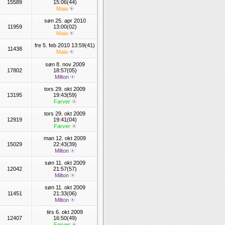
15589
15:06(44)
Maia
søn 25. apr 2010
11959
13:00(02)
Maia
fre 5. feb 2010 13:59(41)
11438
Maia
søn 8. nov 2009
17802
18:57(05)
Milton
tors 29. okt 2009
13195
19:43(59)
Farver
tors 29. okt 2009
12919
19:41(04)
Farver
man 12. okt 2009
15029
22:43(39)
Milton
søn 11. okt 2009
12042
21:57(57)
Milton
søn 11. okt 2009
11451
21:33(06)
Milton
tirs 6. okt 2009
12407
16:50(49)
Farver