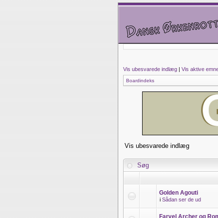
Vis ubesvarede indlæg
|
Vis aktive emn
Boardindeks
Vis ubesvarede indlæg
Søg
Golden Agouti
i
Sådan ser de ud
Farvel Archer og Ro