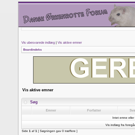
Vis ubesvarede indlæg
|
Vis aktive emner
Boardindeks
Vis aktive emner
Søg
Emner
Forfatter
Sv
Intet emne eller 
Vis indlæg fra foreg
Side
1
af
1
[ Søgningen gav 0 træffere ]