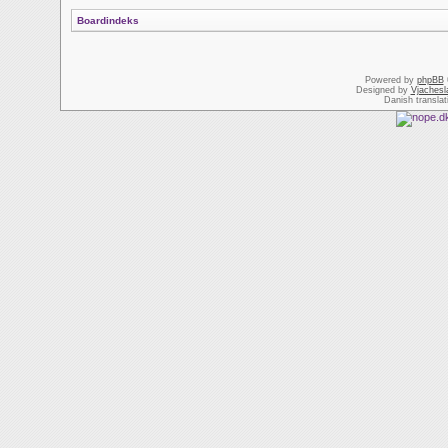
Boardindeks
Powered by
phpBB
Designed by
Vjachesl
Danish transla