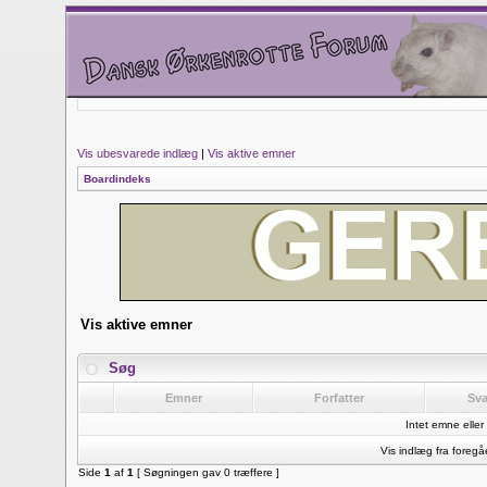
Vis ubesvarede indlæg
|
Vis aktive emner
Boardindeks
Vis aktive emner
Søg
Emner
Forfatter
Sv
Intet emne eller 
Vis indlæg fra foreg
Side
1
af
1
[ Søgningen gav 0 træffere ]