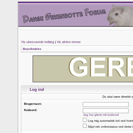
Vis ubesvarede indlæg
|
Vis aktive emner
Boardindeks
Log ind
Du skal være tilmeldt s
Brugernavn:
Kodeord:
Jeg har glemt mit kodeord
Log mig automatisk ind ved hver
Skjul min onlinestatus ved dette