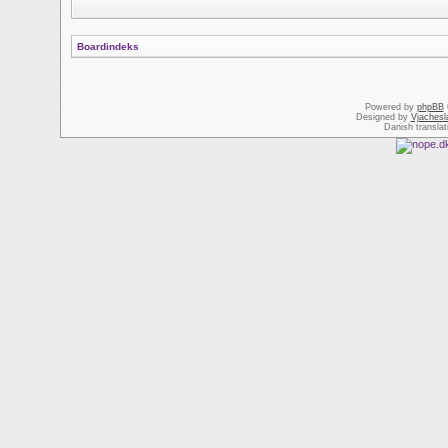
Boardindeks
Powered by
phpBB
Designed by
Vjachesl
Danish transla