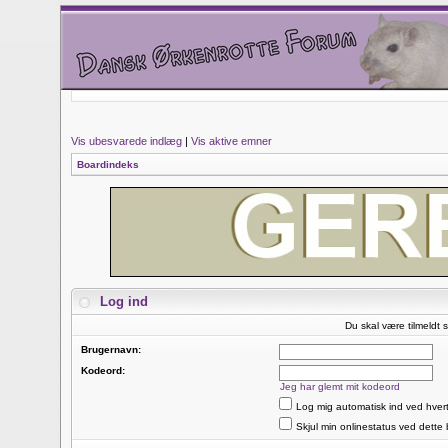
Vis ubesvarede indlæg
|
Vis aktive emner
Boardindeks
Log ind
Du skal være tilmeldt s
Brugernavn:
Kodeord:
Jeg har glemt mit kodeord
Log mig automatisk ind ved hver
Skjul min onlinestatus ved dette