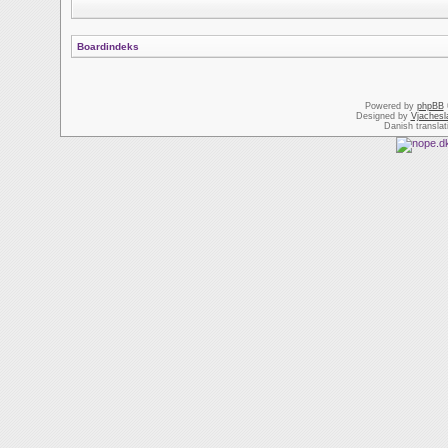
Boardindeks
Powered by
phpBB
Designed by
Vjachesl
Danish transla