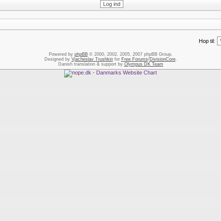
Hop til:
Powered by
phpBB
© 2000, 2002, 2005, 2007 phpBB Group.
Designed by
Vjacheslav Trushkin
for
Free Forums
/
DivisionCore
.
Danish translation & support by
Olympus DK Team