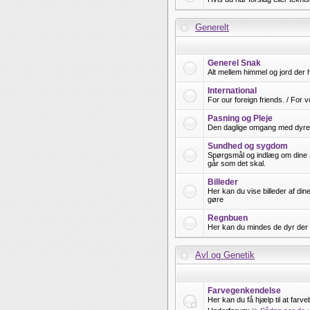
Generelt
Generel Snak
Alt mellem himmel og jord der 
International
For our foreign friends. / For 
Pasning og Pleje
Den daglige omgang med dyrene
Sundhed og sygdom
Spørgsmål og indlæg om dine ø
går som det skal.
Billeder
Her kan du vise billeder af din
gøre
Regnbuen
Her kan du mindes de dyr der 
Avl og Genetik
Farvegenkendelse
Her kan du få hjælp til at far