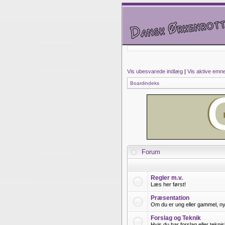
Vis ubesvarede indlæg
|
Vis aktive emn
Boardindeks
Forum
Regler m.v.
Læs her først!
Præsentation
Om du er ung eller gammel, ny 
Forslag og Teknik
Hvis du har forslag eller tekn