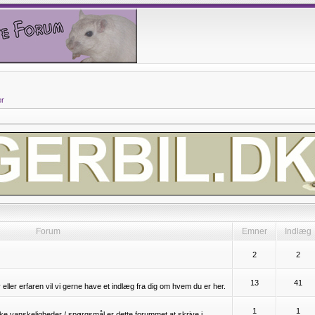
er
Forum
Emner
Indlæg
2
2
13
41
eller erfaren vil vi gerne have et indlæg fra dig om hvem du er her.
1
1
iske vanskeligheder / spørgsmål er dette forummet at skrive i