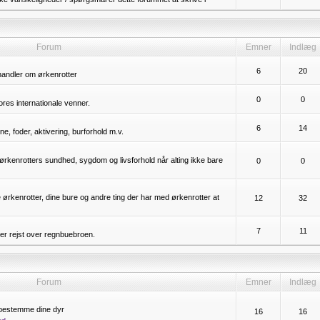
Forum
Emner
Indlæg
6
20
handler om ørkenrotter
0
0
vores internationale venner.
6
14
, foder, aktivering, burforhold m.v.
rkenrotters sundhed, sygdom og livsforhold når alting ikke bare
0
0
e ørkenrotter, dine bure og andre ting der har med ørkenrotter at
12
32
7
11
er rejst over regnbuebroen.
Forum
Emner
Indlæg
vebestemme dine dyr
16
16