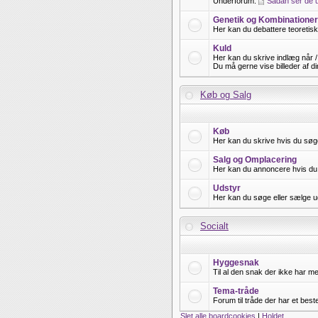
Underforum:
Sådan ser de 
Genetik og Kombinationer
Her kan du debattere teoretisk 
Kuld
Her kan du skrive indlæg når / 
Du må gerne vise billeder af di
Køb og Salg
Køb
Her kan du skrive hvis du søg
Salg og Omplacering
Her kan du annoncere hvis du v
Udstyr
Her kan du søge eller sælge ud
Socialt
Hyggesnak
Til al den snak der ikke har m
Tema-tråde
Forum til tråde der har et bes
Slet alle boardcookies
|
Holdet