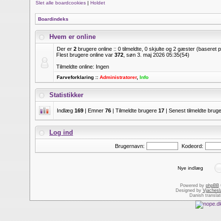
Slet alle boardcookies
|
Holdet
Boardindeks
Hvem er online
Der er
2
brugere online :: 0 tilmeldte, 0 skjulte og 2 gæster (baseret 
Flest brugere online var
372
, søn 3. maj 2026 05:35(54)
Tilmeldte online: Ingen
Farveforklaring ::
Administratorer
,
Info
Statistikker
Indlæg
169
| Emner
76
| Tilmeldte brugere
17
| Senest tilmeldte brug
Log ind
Brugernavn:
Kodeord:
Nye indlæg
Powered by
phpBB
Designed by
Vjachesl
Danish transla