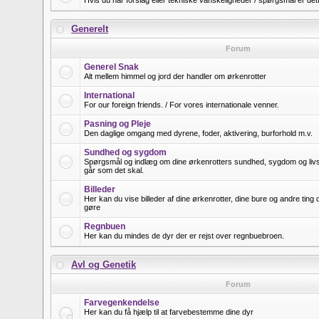
Hvis du har forslag eller tekniske vanskeligheder / spørgsmål er det
Generelt
Forum
Generel Snak
Alt mellem himmel og jord der handler om ørkenrotter
International
For our foreign friends. / For vores internationale venner.
Pasning og Pleje
Den daglige omgang med dyrene, foder, aktivering, burforhold m.v.
Sundhed og sygdom
Spørgsmål og indlæg om dine ørkenrotters sundhed, sygdom og livsfo
går som det skal.
Billeder
Her kan du vise billeder af dine ørkenrotter, dine bure og andre ting
gøre
Regnbuen
Her kan du mindes de dyr der er rejst over regnbuebroen.
Avl og Genetik
Forum
Farvegenkendelse
Her kan du få hjælp til at farvebestemme dine dyr